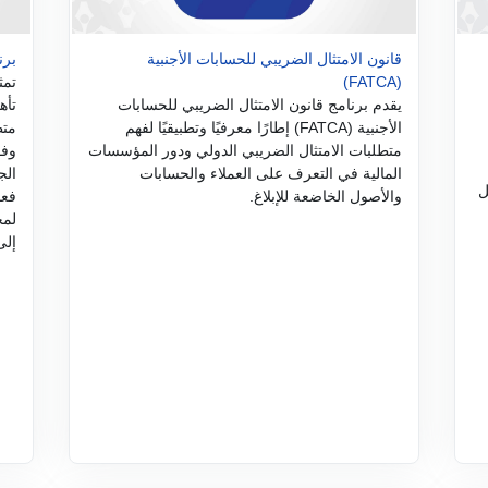
قانون الامتثال الضريبي للحسابات الأجنبية
برن
(FATCA)
تمث
يقدم برنامج قانون الامتثال الضريبي للحسابات
تأه
الأجنبية (FATCA) إطارًا معرفيًا وتطبيقيًا لفهم
متط
متطلبات الامتثال الضريبي الدولي ودور المؤسسات
وفق
المالية في التعرف على العملاء والحسابات
الج
ل
والأصول الخاضعة للإبلاغ.
فعا
لمخ
إلى