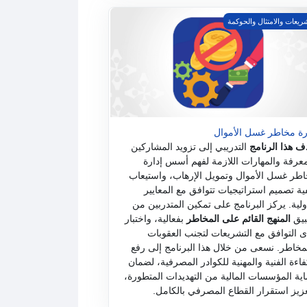
ة مخاطر غسل الأموال
ريعات والامتثال والحوكمة
رة مخاطر غسل الأموال
ف هذا الرنامج
التدريبي إلى تزويد المشاركين
معرفة والمهارات اللازمة لفهم أسس إدارة
طر غسل الأموال وتمويل الإرهاب، واستيعاب
ية تصميم استراتيجيات تتوافق مع المعايير
ولية
. يركز البرنامج على تمكين المتدربين من
بيق
المنهج القائم على المخاطر
بفعالية، واختبار
 التوافق مع التشريعات لتجنب العقوبات
مخاطر
. نسعى من خلال هذا البرنامج إلى رفع
فاءة الفنية والمهنية للكوادر المصرفية، لضمان
ية المؤسسات المالية من التهديدات المتطورة،
زيز استقرار القطاع المصرفي بالكامل
.