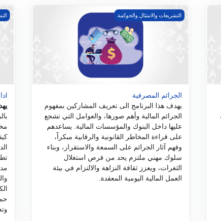
الجرائم المصرفية
ادار
التشريعات والامتثال والحوكمة
التش
الجرائم المصرفية
ادا
يهدف هذا البرنامج الى تعريف المشاركين بمفهوم
يهد
الجرائم المالية وأهم صورها، والعوامل التي تشجع
بال
عليها داخل البنوك والمؤسسات المالية. يساعدهم
مخا
على قراءة المخاطر القانونية والرقابية مبكراً،
كيف
وفهم آثار الجرائم على السمعة والاستقرار، وبناء
الد
سلوك مهني ملتزم يحد من فرص استغلال
تط
الثغرات، ويعزز ثقافة النزاهة والالتزام في بيئة
مدى
العمل المالية اليومية المعقدة.
وال
الك
حما
وتع