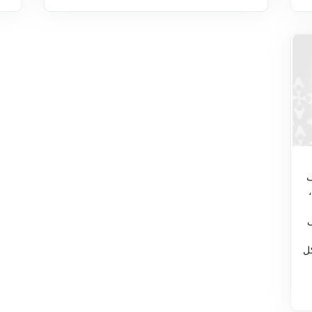
ف
ى
كل